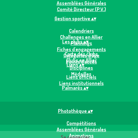
Assemblées Générales
Comité Directeur (P.V.)
Gestion sportive
▴
▾
Calendriers
Challenges en Allier
Les clubs
▴
▾
Plannings
Fiches d'engagements
Carte des clubs
Catégories d'âge
Clubs en Allier
Points d'accès
Liens
▴
▾
Disciplines
Médailles
Liens officiels
Liens institutionnels
Palmarès
▴
▾
Photothèque
▴
▾
Compétitions
Assemblées Générales
Animations
Se connecter