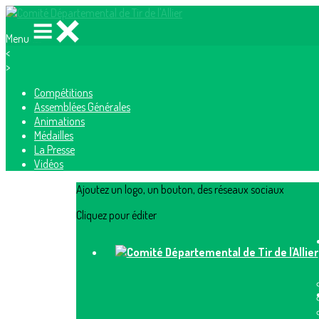
Menu
<
>
Compétitions
Assemblées Générales
Animations
Médailles
La Presse
Vidéos
Ajoutez un logo, un bouton, des réseaux sociaux
Cliquez pour éditer