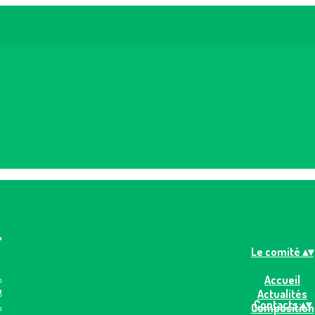
Le comité
▴
▾
Accueil
Actualités
Contacts
▴
▾
Composition