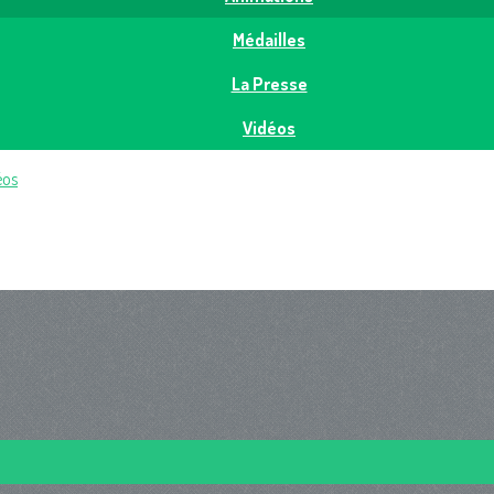
Médailles
La Presse
Vidéos
éos