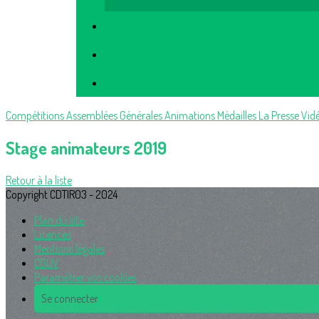
Compétitions
Assemblées Générales
Animations
Médailles
La Presse
Vid
Stage animateurs 2019
Retour à la liste
Copyright CDTIR03 - 2024
Plan du site
Licences
Mentions légales
CGUV
Paramétrer vos cookies
Se connecter