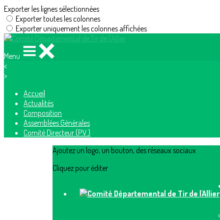
Exporter les lignes sélectionnées
Exporter toutes les colonnes
Exporter uniquement les colonnes affichées
Menu
<
>
Accueil
Actualités
Composition
Assemblées Générales
Comité Directeur (P.V.)
Ajoutez un logo, un bouton, des réseaux sociaux
Cliquez pour éditer