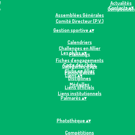
Actualités
Contacts
▴
▾
Composition
Assemblées Générales
Comité Directeur (P.V.)
Gestion sportive
▴
▾
Calendriers
Challenges en Allier
Les clubs
▴
▾
Plannings
Fiches d'engagements
Carte des clubs
Catégories d'âge
Clubs en Allier
Points d'accès
Liens
▴
▾
Disciplines
Médailles
Liens officiels
Liens institutionnels
Palmarès
▴
▾
Photothèque
▴
▾
Compétitions