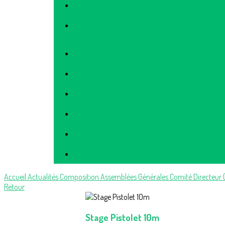
Accueil
Actualités
Composition
Assemblées Générales
Comité Directeur (
Retour
Stage Pistolet 10m