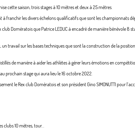
nise cette saison, trois stages à 10 mètres et deux à 25 mètres.
ent à franchir les divers échelons qualificatifs que sont les championnats
Rex club Domératois que Patrice LEDUC à encadré de manière bénévole 8 sta
travail sur les bases techniques que sont la construction de la position, 
stillés de manière à aider les athlètes à gérer leurs émotions en compétiti
au prochain stage qui aura lieu le 16 octobre 2022.
ent le Rex club Domératois et son président Gino SIMONUTTI pour l’accueil
 clubs 10 mètres, tour...